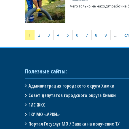
Чего только не находят рабочие 
1
2
3
4
5
6
7
8
9
…
сл
Полезные сайты:
Администрация городского округа Химки
Совет депутатов городского округа Химки
ГИС ЖКХ
ГКУ МО «АРКИ»
Портал Госуслуг МО / Заявка на получение ТУ