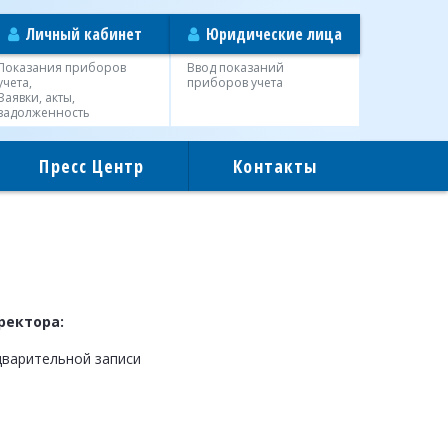
Личный кабинет
Юридические лица
Показания приборов
Ввод показаний
учета,
приборов учета
Заявки, акты,
задолженность
Пресс Центр
Контакты
ректора:
дварительной записи