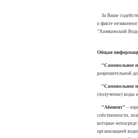
За Ваше содейств
о факте незаконно
"Химкинский Водо
Общая информац
"Самовольное пр
разрешительной до
"Самовольное п
(получение) воды и
"Абонент"
– юри
собственности, хо
которые непосредс
организацией водо